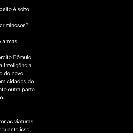
eito é solto
 criminosos?
e armas
rcito Rômulo 
 Inteligência 
o do novo 
em cidades do 
nto outra parte 
o.
r as viaturas 
quanto isso, 