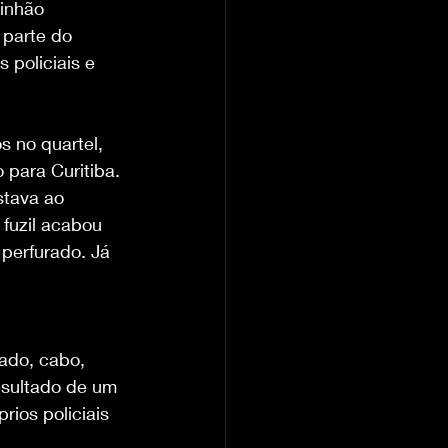
inhão 
 parte do 
 policiais e 
s no quartel, 
 para Curitiba. 
stava ao 
 fuzil acabou 
 perfurado. Já 
ado, cabo, 
esultado de um 
ios policiais 