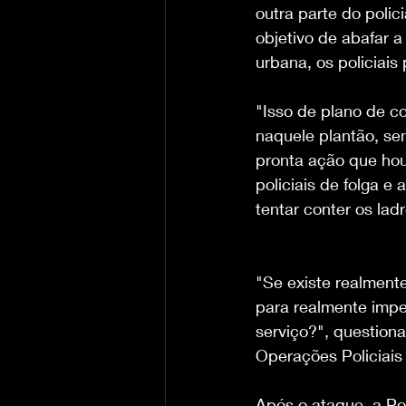
outra parte do poli
objetivo de abafar a
urbana, os policiai
"Isso de plano de c
naquele plantão, sen
pronta ação que hou
policiais de folga e
tentar conter os lad
"Se existe realment
para realmente impe
serviço?", question
Operações Policiais
Após o ataque, a Po