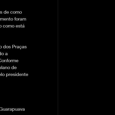
os de como 
momento foram 
io como está 
o dos Praças 
do a 
Conforme 
plano de 
lo presidente 
m Guarapuava