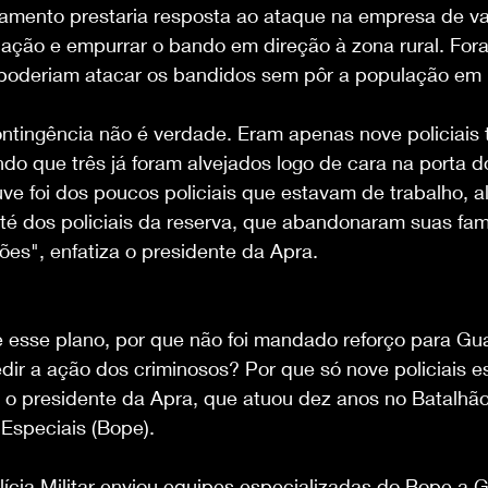
ciamento prestaria resposta ao ataque na empresa de v
 ação e empurrar o bando em direção à zona rural. Fora
s poderiam atacar os bandidos sem pôr a população em 
ontingência não é verdade. Eram apenas nove policiais 
do que três já foram alvejados logo de cara na porta do
ve foi dos poucos policiais que estavam de trabalho, a
 até dos policiais da reserva, que abandonaram suas famí
rões", enfatiza o presidente da Apra.
e esse plano, por que não foi mandado reforço para Gu
dir a ação dos criminosos? Por que só nove policiais 
a o presidente da Apra, que atuou dez anos no Batalhão
 Especiais (Bope).
lícia Militar enviou equipes especializadas do Bope a 