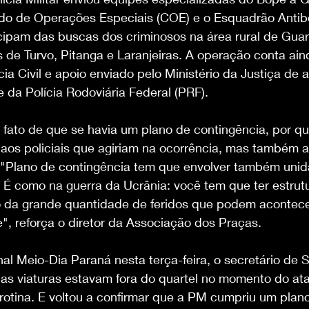
ndo de Operações Especiais (COE) e o Esquadrão Anti
icipam das buscas dos criminosos na área rural de Gua
s de Turvo, Pitanga e Laranjeiras. A operação conta ai
cia Civil e apoio enviado pelo Ministério da Justiça de 
 e da Polícia Rodoviária Federal (PRF).
fato de que se havia um plano de contingência, por que
aos policiais que agiriam na ocorrência, mas também a
. "Plano de contingência tem que envolver também uni
 É como na guerra da Ucrânia: você tem que ter estrutu
 da grande quantidade de feridos que podem acontec
", reforça o diretor da Associação dos Praças.
nal Meio-Dia Paraná nesta terça-feira, o secretário de
 as viaturas estavam fora do quartel no momento do at
 rotina. E voltou a confirmar que a PM cumpriu um plan