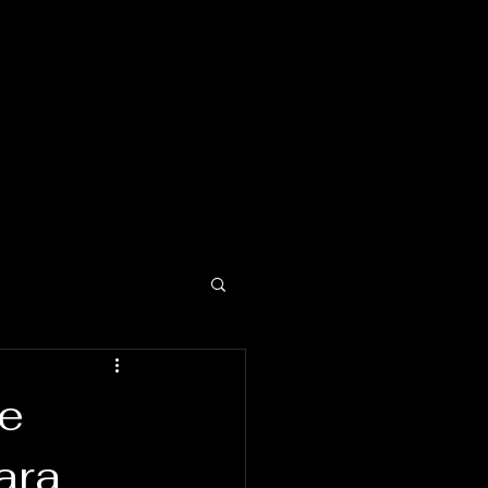
e
ara