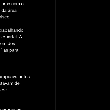
alores com o 
 da área 
risco.
trabalhando 
 quartel. A 
lém dos 
lias para 
arapuava antes 
estavam de 
 de 
Guarapuava, 