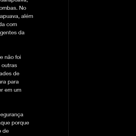
bombas. No 
rapuava, além 
nda com 
agentes da 
 não foi 
 outras 
dades de 
ra para 
er em um 
 Segurança 
aque porque 
o de 