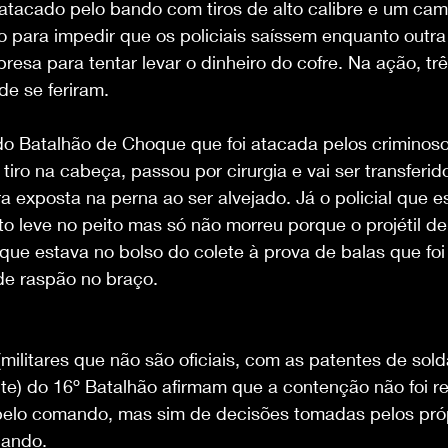
 atacado pelo bando com tiros de alto calibre e um cam
o para impedir que os policiais saíssem enquanto outra
esa para tentar levar o dinheiro do cofre. Na ação, três
e se feriram.
do Batalhão de Choque que foi atacada pelos criminoso
tiro na cabeça, passou por cirurgia e vai ser transferido
a exposta na perna ao ser alvejado. Já o policial que e
to leve no peito mas só não morreu porque o projétil de
 que estava no bolso do colete à prova de balas que foi
 de raspão no braço.
militares que não são oficiais, com as patentes de sold
te) do 16º Batalhão afirmam que a contenção não foi r
elo comando, mas sim de decisões tomadas pelos própr
hando.